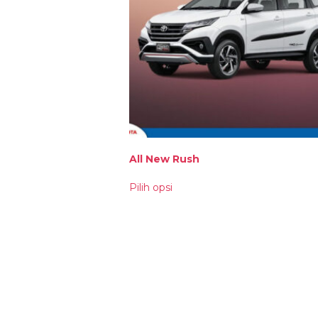
All New Rush
Produk
Pilih opsi
ini
memiliki
beberapa
varian.
Pilihan
ini
dapat
diambil
di