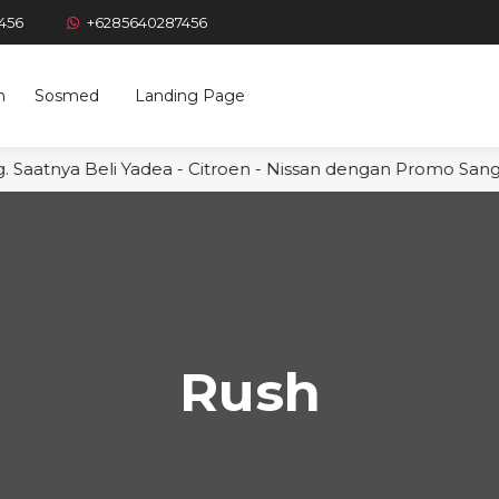
456
+6285640287456
n
Sosmed
Landing Page
aatnya Beli Yadea - Citroen - Nissan dengan Promo Sangat 
Rush