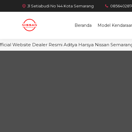
Jl Setiabudi No 144 Kota Semarang
085640287
Beranda
Model Kendaraa
cial Website Dealer Resmi Aditya Harsya Nissan Semarang. S