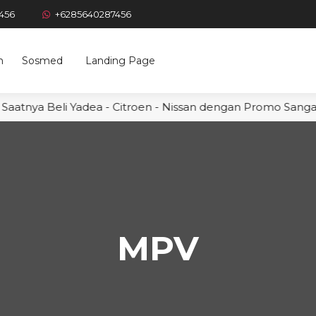
456
+6285640287456
n
Sosmed
Landing Page
aatnya Beli Yadea - Citroen - Nissan dengan Promo Sangat 
MPV