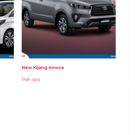
New Kijang Innova
Produk
Pilih opsi
ini
memiliki
beberapa
varian.
Pilihan
ini
dapat
diambil
di